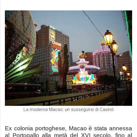
La moderna Macao: un susseguirsi di Casinò
Ex
colonia portoghese, Macao è stata annessa
al
Portogallo
alla metà del
XVI secolo, fino al