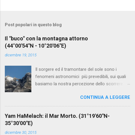
Post popolari in questo blog
Il "buco" con la montagna attorno
(44°00′54″N - 10°20′06″E)
dicembre 19, 2015
Il sorgere ed il tramontare del sole sono i
fenomeni astronomici più prevedibili, sui quali
basiamo la nostra percezione dello scorrere dei
giorni. Esiste tuttavia un luogo grazie al quale
CONTINUA A LEGGERE
l’apparire del sole al mattino e la sua
scomparsa alla sera possono diventare
fenomeni eccezionali. Questo magico luogo è il
Yam HaMelach: il Mar Morto. (31°19′60″N-
Monte Forato, sulle Alpi Apuane. La cresta della
35°30′00″E)
montagna con il foro bene in evidenza In certi
dicembre 30, 2015
giorni dell’anno eed in particolare in prossimità