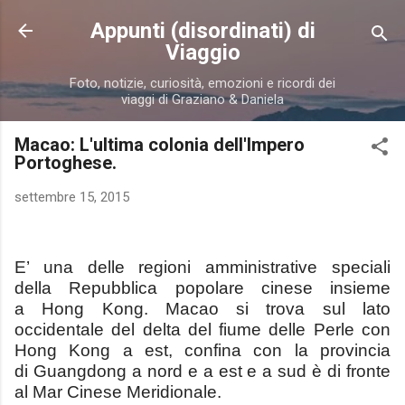
Passa ai contenuti principali
Appunti (disordinati) di
Viaggio
Foto, notizie, curiosità, emozioni e ricordi dei
viaggi di Graziano & Daniela
Macao: L'ultima colonia dell'Impero
Portoghese.
settembre 15, 2015
E’ una delle
regioni amministrative speciali
della
Repubblica popolare cinese
insieme
a
Hong Kong. Macao si trova sul lato
occidentale del delta
del
fiume delle Perle
con
Hong Kong a est, confina con la provincia
di
Guangdong a
nord e a est e a sud è di fronte
al
Mar Cinese Meridionale.